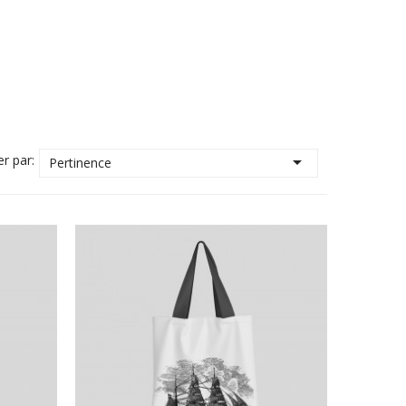
er par:

Pertinence