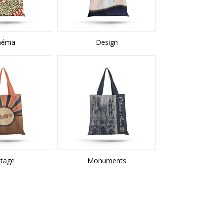
néma
Design
ntage
Monuments